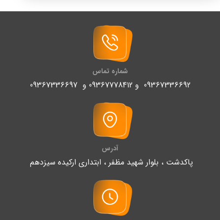
شماره تماس
09367336692 و 09367778412 و 09367336697
آدرس
پاکدشت ، بلوار شهید مظفر ، ابتداری ارکیده سیزدهم