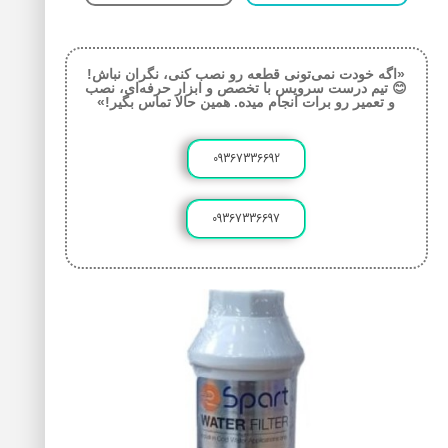
«اگه خودت نمی‌تونی قطعه رو نصب کنی، نگران نباش!
😊 تیم درست سرویس با تخصص و ابزار حرفه‌ای، نصب
و تعمیر رو برات انجام میده. همین حالا تماس بگیر!»
09367336692
09367336697