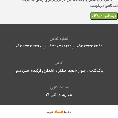
دیدگاهی می‌نویسم.
شماره تماس
09367336692 و 09367778412 و 09367336697
آدرس
پاکدشت ، بلوار شهید مظفر ، ابتداری ارکیده سیزدهم
ساعت کاری
هر روز ۱۰ الی ۲۱
به ما
اعتماد
کنید