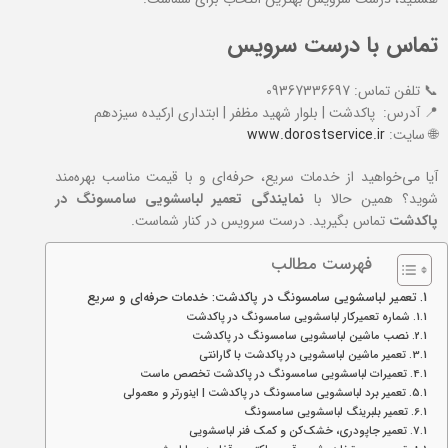
تماس با درست سرویس
📞 تلفن تماس: 09367336697
📍 آدرس: پاکدشت | بلوار شهید مظفر | ابتداری ارکیده سیزدهم
🌐 سایت:
www.dorostservice.ir
آیا می‌خواهید از خدمات سریع، حرفه‌ای و با قیمت مناسب بهره‌مند
شوید؟ همین حالا با
نمایندگی تعمیر لباسشویی سامسونگ در
پاکدشت
تماس بگیرید. درست سرویس در کنار شماست.
فهرست مطالب
تعمیر لباسشویی سامسونگ در پاکدشت: خدمات حرفه‌ای و سریع
شماره تعمیرکار لباسشویی سامسونگ در پاکدشت
نصب ماشین لباسشویی سامسونگ در پاکدشت
تعمیر ماشین لباسشویی در پاکدشت با گارانتی
تعمیرات لباسشویی سامسونگ در پاکدشت تخصص ماست
تعمیر برد لباسشویی سامسونگ در پاکدشت | اینورتر و معمولی
تعمیر بلبرینگ لباسشویی سامسونگ
تعمیر جاپودری، خشک‌کن و کمک فنر لباسشویی