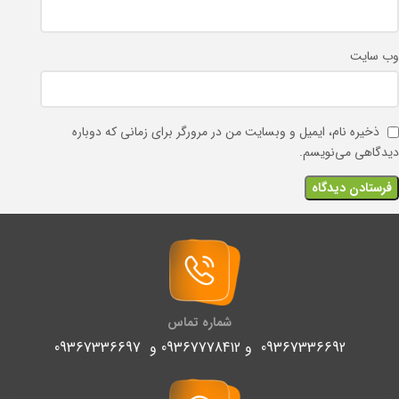
وب‌ سایت
ذخیره نام، ایمیل و وبسایت من در مرورگر برای زمانی که دوباره
دیدگاهی می‌نویسم.
شماره تماس
09367336692 و 09367778412 و 09367336697