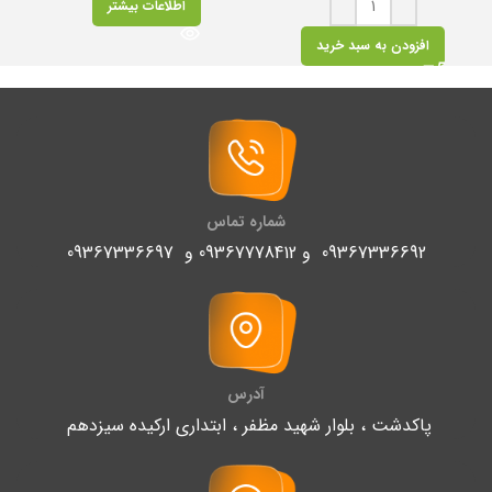
اطلاعات بیشتر
افزودن به سبد خرید
شماره تماس
09367336692 و 09367778412 و 09367336697
آدرس
پاکدشت ، بلوار شهید مظفر ، ابتداری ارکیده سیزدهم