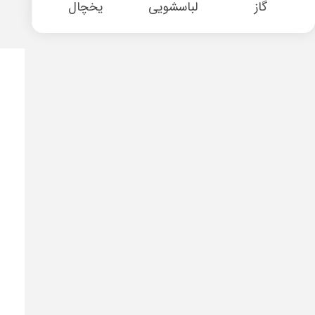
گاز
لباسشویی
یخچال